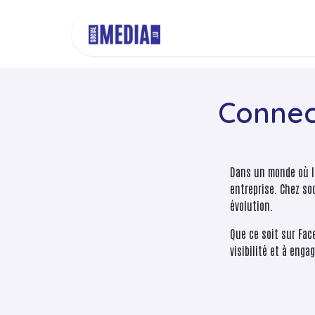
Se rendre au contenu
Page d'accueil
Résea
Connec
Dans un monde où le
entreprise. Chez so
évolution.
Que ce soit sur Fac
visibilité et à eng